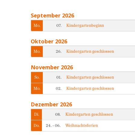
September 2026
Wochentag
Tag
Titel
Veranstalter
Mo.
07.
Kindergartenbeginn
Oktober 2026
Wochentag
Tag
Titel
Veranstalter
Mo.
26.
Kindergarten geschlossen
November 2026
Wochentag
Tag
Titel
Veranstalter
So.
01.
Kindergarten geschlossen
Mo.
02.
Kindergarten geschlossen
Dezember 2026
Wochentag
Tag
Titel
Veranstalter
Di.
08.
Kindergarten geschlossen
Do.
24. - 06.
Weihnachtsferien