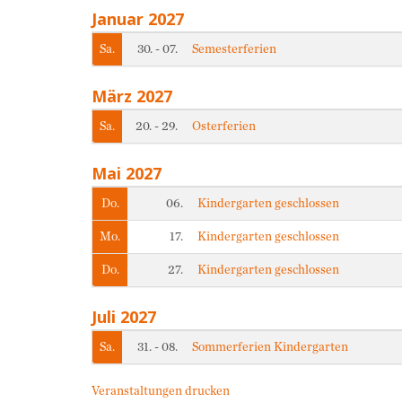
Januar 2027
Wochentag
Tag
Titel
Veranstalter
Sa.
30. - 07.
Semesterferien
März 2027
Wochentag
Tag
Titel
Veranstalter
Sa.
20. - 29.
Osterferien
Mai 2027
Wochentag
Tag
Titel
Veranstalter
Do.
06.
Kindergarten geschlossen
Mo.
17.
Kindergarten geschlossen
Do.
27.
Kindergarten geschlossen
Juli 2027
Wochentag
Tag
Titel
Veranstalter
Sa.
31. - 08.
Sommerferien Kindergarten
Veranstaltungen drucken